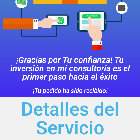
¡Gracias por Tu confianza! Tu
inversión en mi consultoría es el
primer paso hacia el éxito
¡Tu pedido ha sido recibido!
Detalles del
Servicio